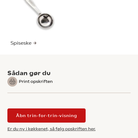
Spiseske
Sådan gør du
Print opskriften
Åbn trin-for-trin-visning
Er du ny i køkkenet, så følg opskriften her.