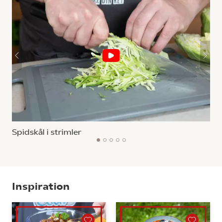
Spidskål i strimler
1
2
3
4
5
Inspiration