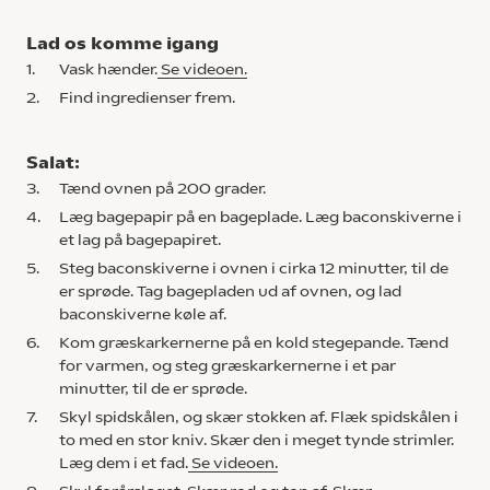
Lad os komme igang
1.
Vask hænder.
Se videoen.
2.
Find ingredienser frem.
Salat:
3.
Tænd ovnen på 200 grader.
4.
Læg bagepapir på en bageplade. Læg baconskiverne i
et lag på bagepapiret.
5.
Steg baconskiverne i ovnen i cirka 12 minutter, til de
er sprøde. Tag bagepladen ud af ovnen, og lad
baconskiverne køle af.
6.
Kom græskarkernerne på en kold stegepande. Tænd
for varmen, og steg græskarkernerne i et par
minutter, til de er sprøde.
7.
Skyl spidskålen, og skær stokken af. Flæk spidskålen i
to med en stor kniv. Skær den i meget tynde strimler.
Læg dem i et fad.
Se videoen.