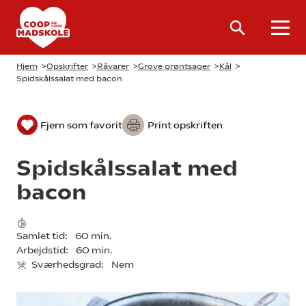
Hjem
>
Opskrifter
>
Råvarer
>
Grove grøntsager
>
Kål
>
Spidskålssalat med bacon
Fjern som favorit
Print opskriften
Spidskålssalat med
bacon
Samlet tid:
60 min.
Arbejdstid:
60 min.
Sværhedsgrad:
Nem