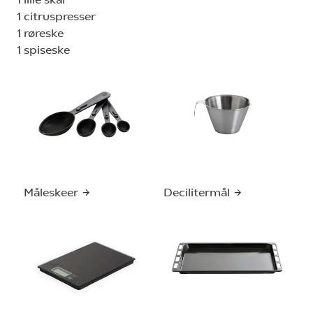
1 citruspresser
1 røreske
1 spiseske
Måleskeer
Decilitermål