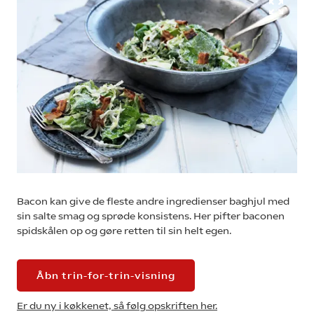
Bacon kan give de fleste andre ingredienser baghjul med
sin salte smag og sprøde konsistens. Her pifter baconen
spidskålen op og gøre retten til sin helt egen.
Åbn trin-for-trin-visning
Er du ny i køkkenet, så følg opskriften her.