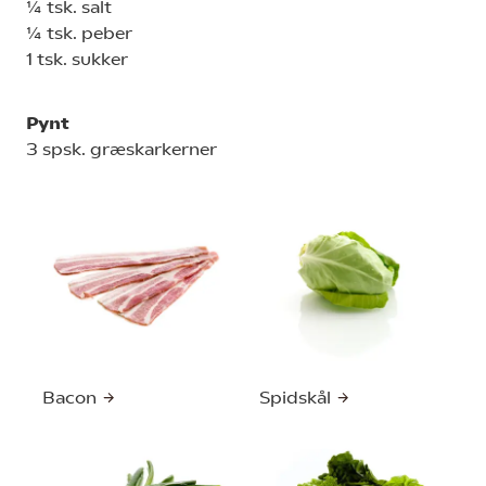
¼ tsk. salt
¼ tsk. peber
1 tsk. sukker
Pynt
3 spsk. græskarkerner
Bacon
Spidskål