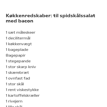
Køkkenredskaber: til spidskålssalat
med bacon
1 sæt måleskeer
1 decilitermål
1 køkkenvægt
1 bageplade
Bagepapir
1 stegepande
1 stor skarp kniv
1 skærebræt
1 ovnfast fad
1 stor skål
1 rent viskestykke
1 kartoffelskræller
1 rivejern
1 lille skål