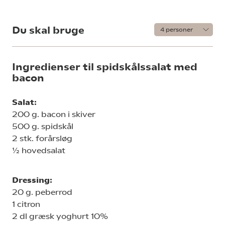
Du skal bruge
Ingredienser til spidskålssalat med
bacon
Salat:
200 g. bacon i skiver
500 g. spidskål
2 stk. forårsløg
½ hovedsalat
Dressing:
20 g. peberrod
1 citron
2 dl græsk yoghurt 10%