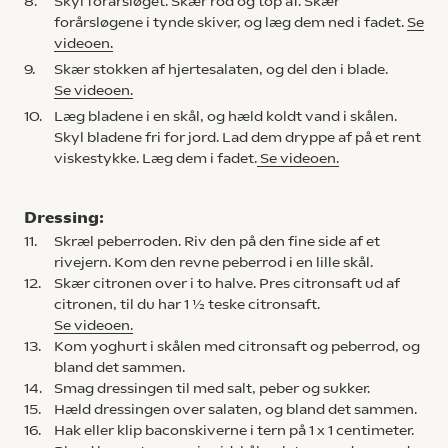
8.
Skyl forårsløget. Skær rod og top af. Skær
forårsløgene i tynde skiver, og læg dem ned i fadet.
Se
videoen.
9.
Skær stokken af hjertesalaten, og del den i blade.
Se videoen.
10.
Læg bladene i en skål, og hæld koldt vand i skålen.
Skyl bladene fri for jord. Lad dem dryppe af på et rent
viskestykke. Læg dem i fadet.
Se videoen.
Dressing:
11.
Skræl peberroden. Riv den på den fine side af et
rivejern. Kom den revne peberrod i en lille skål.
12.
Skær citronen over i to halve. Pres citronsaft ud af
citronen, til du har 1 ½ teske citronsaft.
Se videoen.
13.
Kom yoghurt i skålen med citronsaft og peberrod, og
bland det sammen.
14.
Smag dressingen til med salt, peber og sukker.
15.
Hæld dressingen over salaten, og bland det sammen.
16.
Hak eller klip baconskiverne i tern på 1 x 1 centimeter.