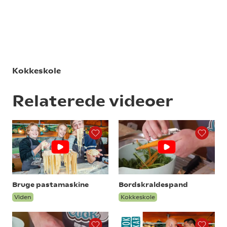
Kokkeskole
Relaterede videoer
Bruge pastamaskine
Bordskraldespand
Viden
Kokkeskole