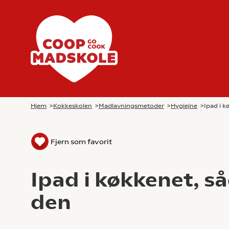
Hjem
>
Kokkeskolen
>
Madlavningsmetoder
>
Hygiejne
>
Ipad i 
Fjern som favorit
Ipad i køkkenet, s
den