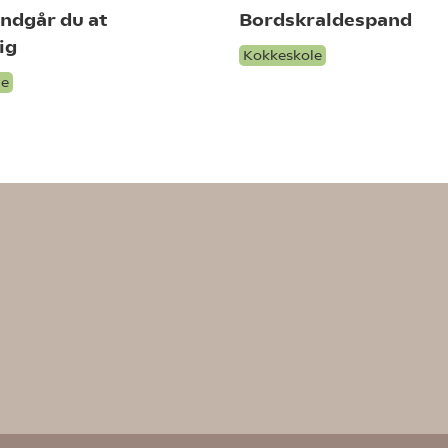
ndgår du at
Bordskraldespand
ig
Kokkeskole
le