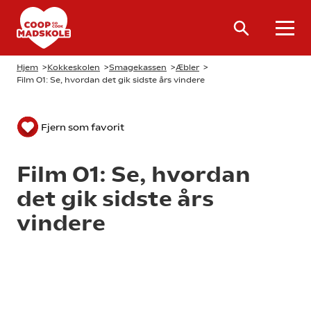
Hjem
>
Kokkeskolen
>
Smagekassen
>
Æbler
>
Film 01: Se, hvordan det gik sidste års vindere
Fjern som favorit
Film 01: Se, hvordan
det gik sidste års
vindere