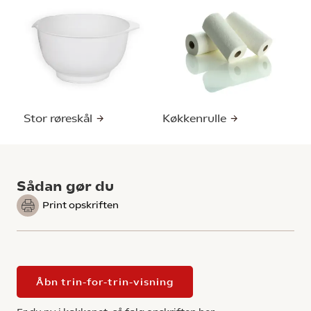
Stor røreskål
Køkkenrulle
Sådan gør du
Print opskriften
Åbn trin-for-trin-visning