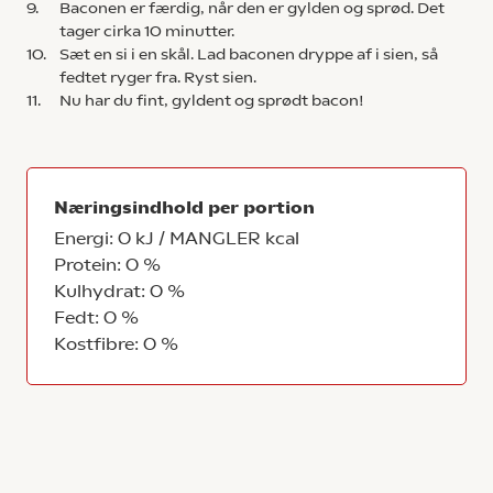
9.
Baconen er færdig, når den er gylden og sprød. Det
tager cirka 10 minutter.
10.
Sæt en si i en skål. Lad baconen dryppe af i sien, så
fedtet ryger fra. Ryst sien.
11.
Nu har du fint, gyldent og sprødt bacon!
Næringsindhold per portion
Energi: 0 kJ / MANGLER kcal
Protein: 0 %
Kulhydrat: 0 %
Fedt: 0 %
Kostfibre: 0 %