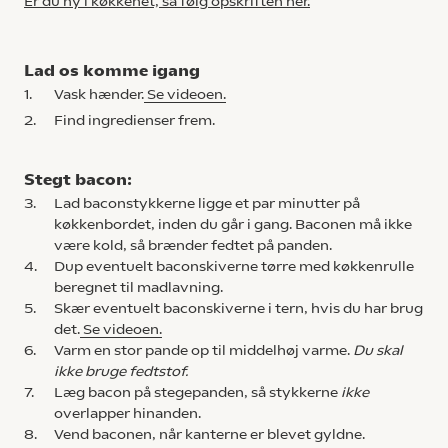
Er du ny i køkkenet, så følg opskriften her.
Lad os komme igang
1.
Vask hænder.
Se videoen.
2.
Find ingredienser frem.
Stegt bacon:
3.
Lad baconstykkerne ligge et par minutter på
køkkenbordet, inden du går i gang. Baconen må ikke
være kold, så brænder fedtet på panden.
4.
Dup eventuelt baconskiverne tørre med køkkenrulle
beregnet til madlavning.
5.
Skær eventuelt baconskiverne i tern, hvis du har brug
det.
Se videoen.
6.
Varm en stor pande op til middelhøj varme.
Du skal
ikke bruge fedtstof.
7.
Læg bacon på stegepanden, så stykkerne
ikke
overlapper hinanden.
8.
Vend baconen, når kanterne er blevet gyldne.