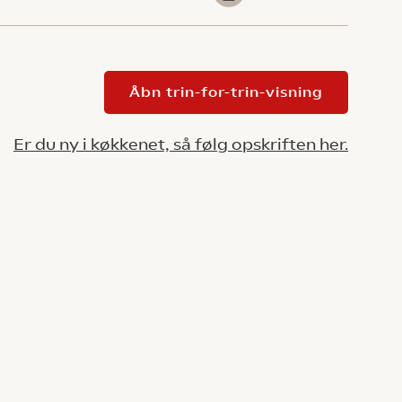
Åbn trin-for-trin-visning
Er du ny i køkkenet, så følg opskriften her.