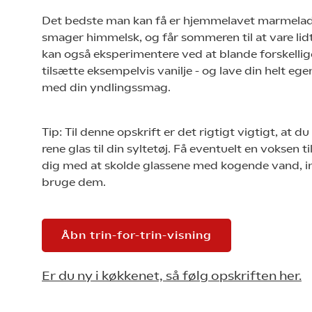
Det bedste man kan få er hjemmelavet marmelad
smager himmelsk, og får sommeren til at vare lid
kan også eksperimentere ved at blande forskellig
tilsætte eksempelvis vanilje - og lave din helt e
med din yndlingssmag.
Tip: Til denne opskrift er det rigtigt vigtigt, at d
rene glas til din syltetøj. Få eventuelt en voksen ti
dig med at skolde glassene med kogende vand, i
bruge dem.
Åbn trin-for-trin-visning
Er du ny i køkkenet, så følg opskriften her.