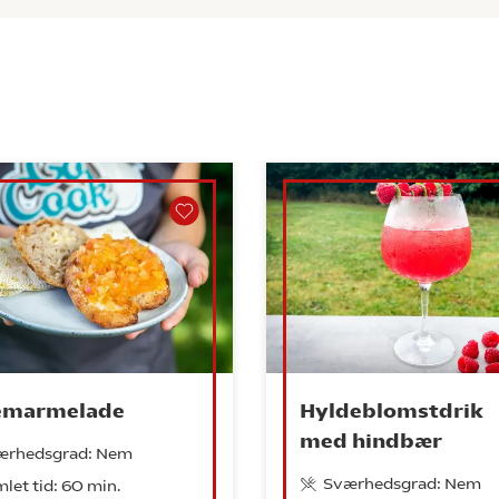
emarmelade
Hyldeblomstdrik
med hindbær
ærhedsgrad: Nem
Sværhedsgrad: Nem
let tid: 60 min.