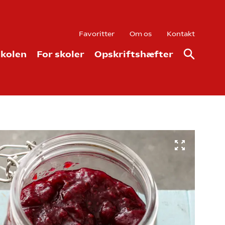
Favoritter
Om os
Kontakt
kolen
For skoler
Opskriftshæfter