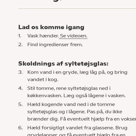
Lad os komme igang
1.
Vask hænder.
Se videoen.
2.
Find ingredienser frem.
Skoldnings af syltetøjsglas:
3.
Kom vand i en gryde, læg låg på, og bring
vandet i kog.
4.
Stil tomme, rene syltetøjsglas ned i
køkkenvasken. Læg også lågene i vasken.
5.
Hæld kogende vand ned i de tomme
syltetøjsglas og i lågene. Pas på, du ikke
brænder dig. Få eventuelt hjælp fra en vokse
6.
Hæld forsigtigt vandet fra glassene. Brug
grydelapper, og få eventuelt hjælp fra en