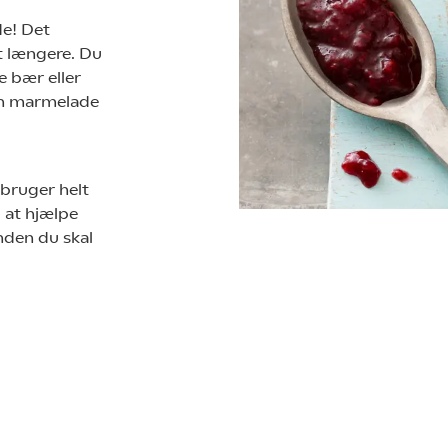
e! Det
t længere. Du
e bær eller
gen marmelade
u bruger helt
l at hjælpe
nden du skal