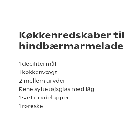
Køkkenredskaber til
hindbærmarmelade
1 decilitermål
1 køkkenvægt
2 mellem gryder
Rene syltetøjsglas med låg
1 sæt grydelapper
1 røreske