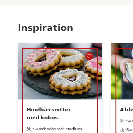
Inspiration
Hindbærsnitter
Æbl
med kokos
Sv
Sværhedsgrad: Medium
Sam