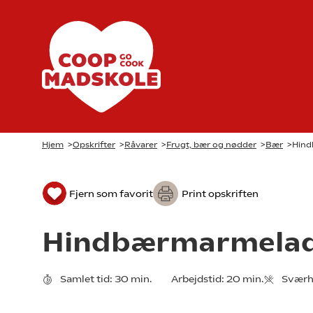
Hjem
>
Opskrifter
>
Råvarer
>
Frugt, bær og nødder
>
Bær
>
Hind
Fjern som favorit
Print opskriften
Hindbærmarmela
Samlet tid:
30 min.
Arbejdstid:
20 min.
Sværh