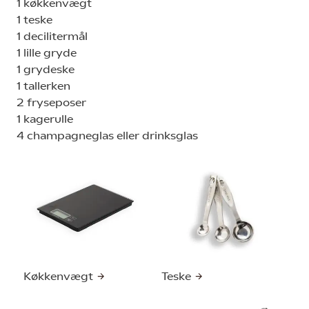
1 køkkenvægt
1 teske
1 decilitermål
1 lille gryde
1 grydeske
1 tallerken
2 fryseposer
1 kagerulle
4 champagneglas eller drinksglas
Køkkenvægt
Teske