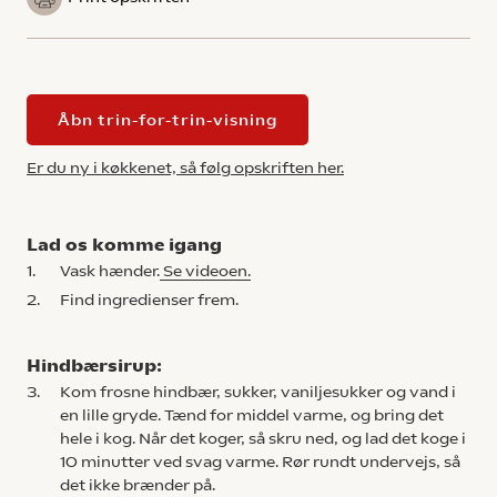
Åbn trin-for-trin-visning
Er du ny i køkkenet, så følg opskriften her.
Lad os komme igang
1.
Vask hænder.
Se videoen.
2.
Find ingredienser frem.
Hindbærsirup:
3.
Kom frosne hindbær, sukker, vaniljesukker og vand i
en lille gryde. Tænd for middel varme, og bring det
hele i kog. Når det koger, så skru ned, og lad det koge i
10 minutter ved svag varme. Rør rundt undervejs, så
det ikke brænder på.