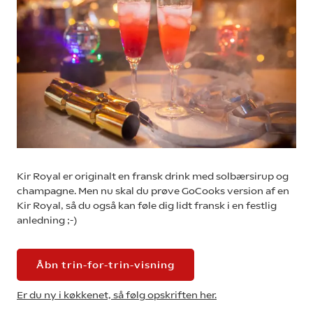
Kir Royal er originalt en fransk drink med solbærsirup og
champagne. Men nu skal du prøve GoCooks version af en
Kir Royal, så du også kan føle dig lidt fransk i en festlig
anledning ;-)
Åbn trin-for-trin-visning
Er du ny i køkkenet, så følg opskriften her.