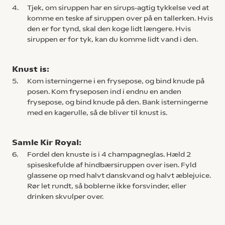
4.
Tjek, om siruppen har en sirups-agtig tykkelse ved at
komme en teske af siruppen over på en tallerken. Hvis
den er for tynd, skal den koge lidt længere. Hvis
siruppen er for tyk, kan du komme lidt vand i den.
Knust is:
5.
Kom isterningerne i en frysepose, og bind knude på
posen. Kom fryseposen ind i endnu en anden
frysepose, og bind knude på den. Bank isterningerne
med en kagerulle, så de bliver til knust is.
Samle Kir Royal:
6.
Fordel den knuste is i 4 champagneglas. Hæld 2
spiseskefulde af hindbærsiruppen over isen. Fyld
glassene op med halvt danskvand og halvt æblejuice.
Rør let rundt, så boblerne ikke forsvinder, eller
drinken skvulper over.