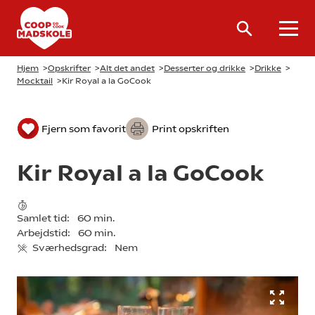
Hjem
>
Opskrifter
>
Alt det andet
>
Desserter og drikke
>
Drikke
>
Mocktail
>
Kir Royal a la GoCook
Fjern som favorit
Print opskriften
Kir Royal a la GoCook
Samlet tid:
60 min.
Arbejdstid:
60 min.
Sværhedsgrad:
Nem