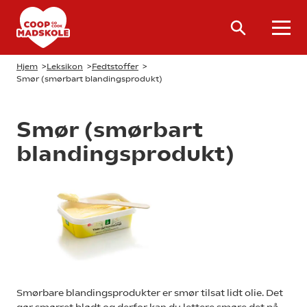
Hjem
>
Leksikon
>
Fedtstoffer
>
Smør (smørbart blandingsprodukt)
Smør (smørbart
blandingsprodukt)
Smørbare blandingsprodukter er smør tilsat lidt olie. Det
gør smørret blødt og derfor kan du lettere smøre det på