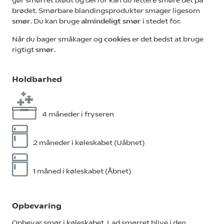
brødet. Smørbare blandingsprodukter smager ligesom
smør
. Du kan bruge
almindeligt smør
i stedet for.
Når du bager småkager og
cookies
er det bedst at bruge
rigtigt
smør
.
Holdbarhed
4 måneder i fryseren
2 måneder i køleskabet (Uåbnet)
1 måned i køleskabet (Åbnet)
Opbevaring
Opbevar smør i køleskabet. Lad smørret blive i den