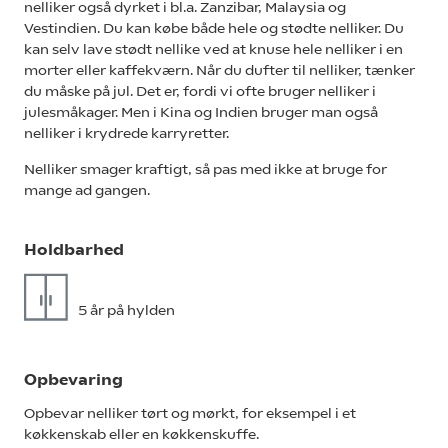
nelliker også dyrket i bl.a. Zanzibar, Malaysia og
Vestindien. Du kan købe både hele og stødte nelliker. Du
kan selv lave stødt nellike ved at knuse hele nelliker i en
morter eller kaffekværn. Når du dufter til nelliker, tænker
du måske på jul. Det er, fordi vi ofte bruger nelliker i
julesmåkager. Men i Kina og Indien bruger man også
nelliker i krydrede karryretter.
Nelliker smager kraftigt, så pas med ikke at bruge for
mange ad gangen.
Holdbarhed
5 år på hylden
Opbevaring
Opbevar nelliker tørt og mørkt, for eksempel i et
køkkenskab eller en køkkenskuffe.