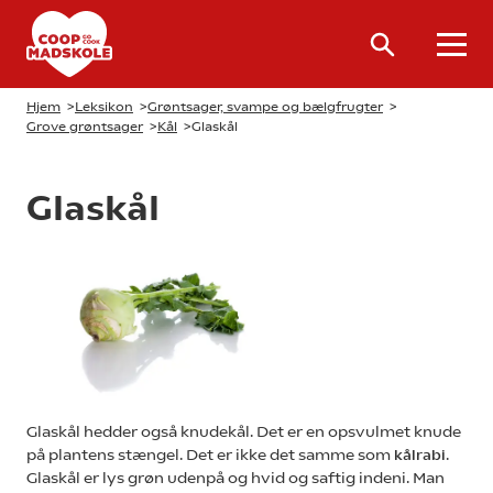
Hjem
>
Leksikon
>
Grøntsager, svampe og bælgfrugter
>
Grove grøntsager
>
Kål
>
Glaskål
Glaskål
Glaskål hedder også knudekål. Det er en opsvulmet knude
på plantens stængel. Det er ikke det samme som
.
kålrabi
Glaskål er lys grøn udenpå og hvid og saftig indeni. Man