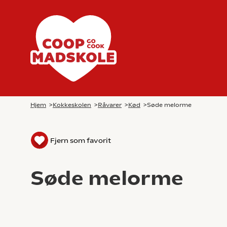
Hjem
>
Kokkeskolen
>
Råvarer
>
Kød
>
Søde melorme
Fjern som favorit
Søde melorme