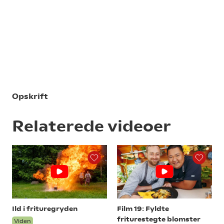
Opskrift
Relaterede videoer
Ild i frituregryden
Film 19: Fyldte
friturestegte blomster
Viden