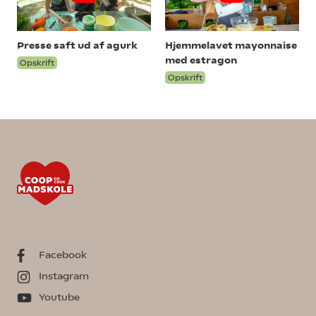
Presse saft ud af agurk
Hjemmelavet mayonnaise
med estragon
Opskrift
Opskrift
Facebook
Instagram
Youtube