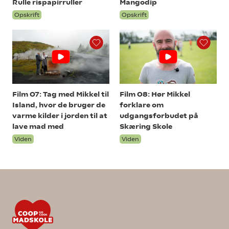
Rulle rispapirruller
Mangodip
Opskrift
Opskrift
Film 07: Tag med Mikkel til
Film 08: Hør Mikkel
Island, hvor de bruger de
forklare om
varme kilder i jorden til at
udgangsforbudet på
lave mad med
Skæring Skole
Viden
Viden