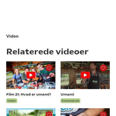
Viden
Relaterede videoer
Film 21: Hvad er umami?
Umami
Viden
Kokkeskole