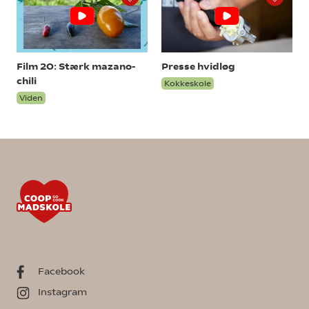
Film 20: Stærk mazano-
Presse hvidløg
chili
Kokkeskole
Viden
Facebook
Instagram