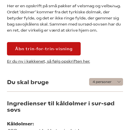
Her er en opskrift på små pakker af velsmag og velbehag.
Ordet 'dolmer' kommer fra det tyrkiske dolmak, der
betyder fylde, og det er ikke ringe fylde, der gemmer sig
bag savojkålens skal. Sammen med sursød-sovsen har du
en ret, der virkelig er værd at skrive hjem om.
Åbn trin-for-trin-visning
Er du ny i køkkenet, så følg opskriften her.
Du skal bruge
Ingredienser til kåldolmer i sur-sød
sovs
Kåldolmer: