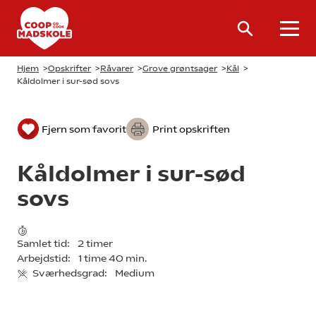
Hjem
>
Opskrifter
>
Råvarer
>
Grove grøntsager
>
Kål
>
Kåldolmer i sur-sød sovs
Fjern som favorit
Print opskriften
Kåldolmer i sur-sød
sovs
Samlet tid:
2 timer
Arbejdstid:
1 time 40 min.
Sværhedsgrad:
Medium