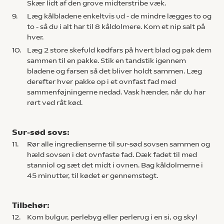
Skær lidt af den grove midterstribe væk.
9.
Læg kålbladene enkeltvis ud - de mindre lægges to og
to - så du i alt har til 8 kåldolmere. Kom et nip salt på
hver.
10.
Læg 2 store skefuld kødfars på hvert blad og pak dem
sammen til en pakke. Stik en tandstik igennem
bladene og farsen så det bliver holdt sammen. Læg
derefter hver pakke op i et ovnfast fad med
sammenføjningerne nedad. Vask hænder, når du har
rørt ved råt kød.
Sur-sød sovs:
11.
Rør alle ingredienserne til sur-sød sovsen sammen og
hæld sovsen i det ovnfaste fad. Dæk fadet til med
stanniol og sæt det midt i ovnen. Bag kåldolmerne i
45 minutter, til kødet er gennemstegt.
Tilbehør:
12.
Kom bulgur, perlebyg eller perlerug i en si, og skyl