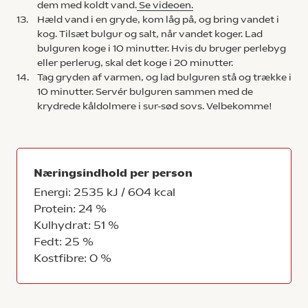
dem med koldt vand.
Se videoen.
13.
Hæld vand i en gryde, kom låg på, og bring vandet i
kog. Tilsæt bulgur og salt, når vandet koger. Lad
bulguren koge i 10 minutter. Hvis du bruger perlebyg
eller perlerug, skal det koge i 20 minutter.
14.
Tag gryden af varmen, og lad bulguren stå og trække i
10 minutter. Servér bulguren sammen med de
krydrede kåldolmere i sur-sød sovs. Velbekomme!
Næringsindhold per person
Energi: 2535 kJ / 604 kcal
Protein: 24 %
Kulhydrat: 51 %
Fedt: 25 %
Kostfibre: 0 %