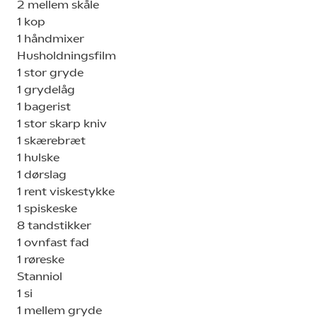
2 mellem skåle
1 kop
1 håndmixer
Husholdningsfilm
1 stor gryde
1 grydelåg
1 bagerist
1 stor skarp kniv
1 skærebræt
1 hulske
1 dørslag
1 rent viskestykke
1 spiskeske
8 tandstikker
1 ovnfast fad
1 røreske
Stanniol
1 si
1 mellem gryde