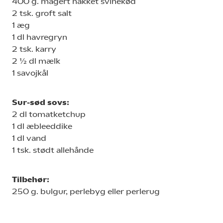
400 g. magert hakket svinekød
2 tsk. groft salt
1 æg
1 dl havregryn
2 tsk. karry
2 ½ dl mælk
1 savojkål
Sur-sød sovs:
2 dl tomatketchup
1 dl æbleeddike
1 dl vand
1 tsk. stødt allehånde
Tilbehør:
250 g. bulgur, perlebyg eller perlerug