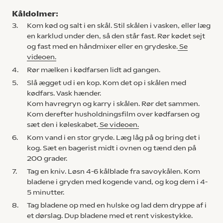
Kåldolmer:
3.
Kom kød og salt i en skål. Stil skålen i vasken, eller læg
en karklud under den, så den står fast. Rør kødet sejt
og fast med en håndmixer eller en grydeske.
Se
videoen.
4.
Rør mælken i kødfarsen lidt ad gangen.
5.
Slå ægget ud i en kop. Kom det op i skålen med
kødfars. Vask hænder.
Kom havregryn og karry i skålen. Rør det sammen.
Kom derefter husholdningsfilm over kødfarsen og
sæt den i køleskabet.
Se videoen.
6.
Kom vand i en stor gryde. Læg låg på og bring det i
kog. Sæt en bagerist midt i ovnen og tænd den på
200 grader.
7.
Tag en kniv. Løsn 4-6 kålblade fra savoykålen. Kom
bladene i gryden med kogende vand, og kog dem i 4-
5 minutter.
8.
Tag bladene op med en hulske og lad dem dryppe af i
et dørslag. Dup bladene med et rent viskestykke.