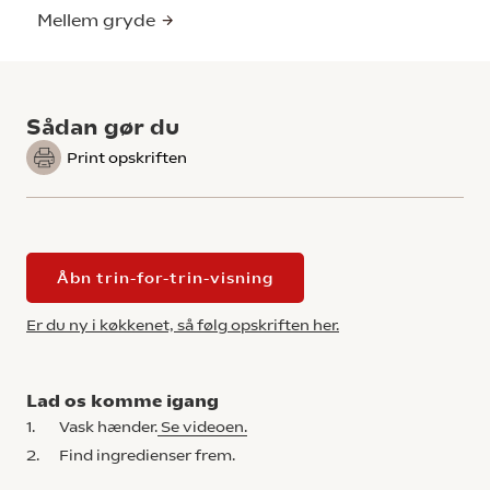
Mellem gryde
Sådan gør du
Print opskriften
Åbn trin-for-trin-visning
Er du ny i køkkenet, så følg opskriften her.
Lad os komme igang
1.
Vask hænder.
Se videoen.
2.
Find ingredienser frem.