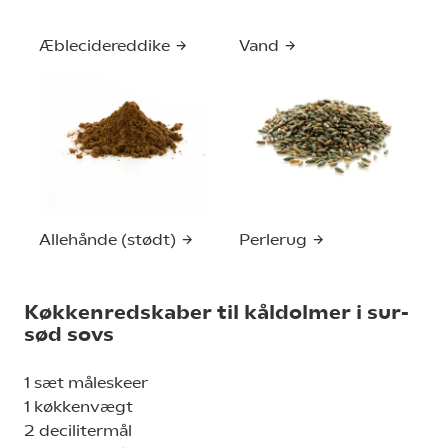
Æblecidereddike
Vand
Allehånde (stødt)
Perlerug
Køkkenredskaber til kåldolmer i sur-
sød sovs
1 sæt måleskeer
1 køkkenvægt
2 decilitermål