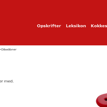
Opskrifter
Leksikon
Kokkes
>
Dåseåbner
er med.