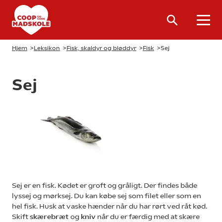
Hjem
>
Leksikon
>
Fisk, skaldyr og bløddyr
>
Fisk
>
Sej
Sej
Sej er en fisk. Kødet er groft og gråligt. Der findes både
lyssej og mørksej. Du kan købe sej som filet eller som en
hel fisk. Husk at vaske hænder når du har rørt ved råt kød.
Skift
skærebræt
og
kniv
når du er færdig med at skære