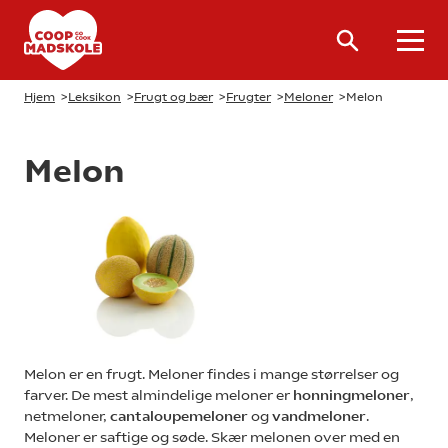
Hjem
>
Leksikon
>
Frugt og bær
>
Frugter
>
Meloner
>
Melon
Melon
Melon er en frugt. Meloner findes i mange størrelser og
farver. De mest almindelige meloner er
honningmeloner
,
netmeloner,
cantaloupemeloner
og
vandmeloner
.
Meloner er saftige og søde. Skær melonen over med en