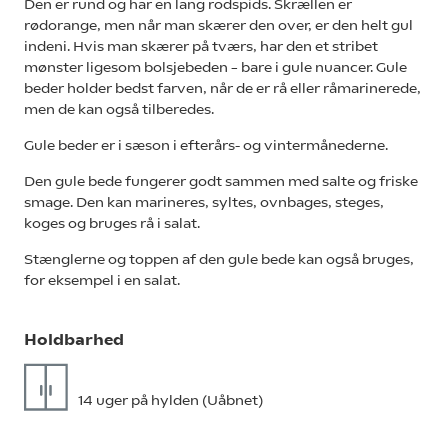
Den er rund og har en lang rodspids. Skrællen er
rødorange, men når man skærer den over, er den helt gul
indeni. Hvis man skærer på tværs, har den et stribet
mønster ligesom bolsjebeden – bare i gule nuancer. Gule
beder holder bedst farven, når de er rå eller råmarinerede,
men de kan også tilberedes.
Gule beder er i sæson i efterårs- og vintermånederne.
Den gule bede fungerer godt sammen med salte og friske
smage. Den kan marineres, syltes, ovnbages, steges,
koges og bruges rå i salat.
Stænglerne og toppen af den gule bede kan også bruges,
for eksempel i en salat.
Holdbarhed
14 uger på hylden (Uåbnet)